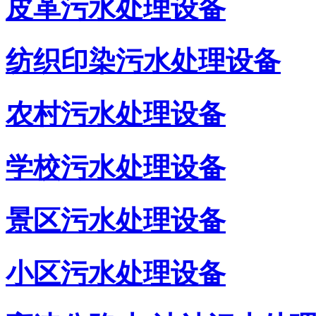
皮革污水处理设备
纺织印染污水处理设备
农村污水处理设备
学校污水处理设备
景区污水处理设备
小区污水处理设备