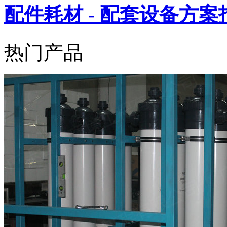
配件耗材 - 配套设备方案
热门产品