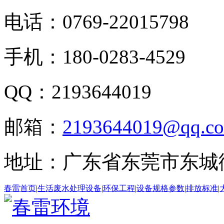
电话：0769-22015798
手机：180-0283-4529
QQ：2193644019
邮箱：
2193644019@qq.c
地址：广东省东莞市东城
春雷首页
|
生活废水处理设备
|
环保工程
|
设备规格参数
|
排放标准
|