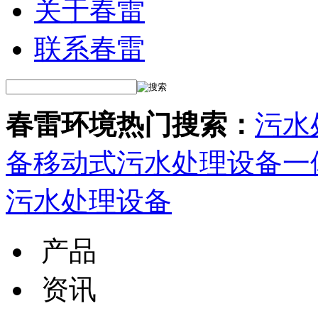
关于春雷
联系春雷
春雷环境热门搜索：
污水
备
移动式污水处理设备
一
污水处理设备
产品
资讯