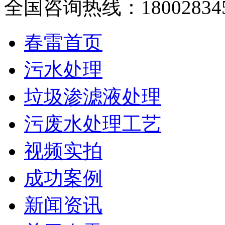
全国咨询热线：
18002834
春雷首页
污水处理
垃圾渗滤液处理
污废水处理工艺
视频实拍
成功案例
新闻资讯