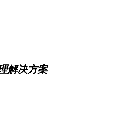
处理解决方案