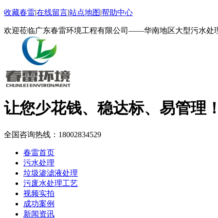
收藏春雷
|
在线留言
|
站点地图
|
帮助中心
欢迎莅临广东春雷环境工程有限公司——华南地区大型污水处
让您少花钱、稳达标、易管理
全国咨询热线：
18002834529
春雷首页
污水处理
垃圾渗滤液处理
污废水处理工艺
视频实拍
成功案例
新闻资讯