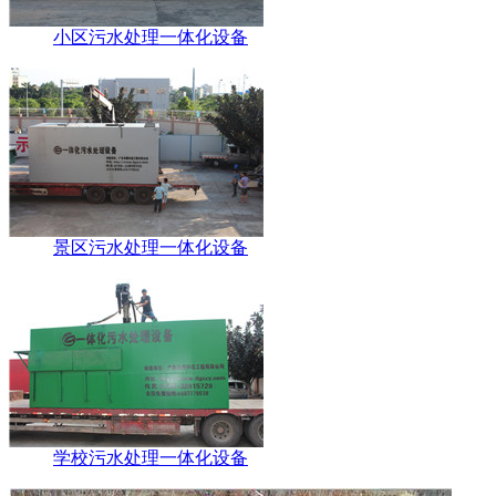
小区污水处理一体化设备
景区污水处理一体化设备
学校污水处理一体化设备