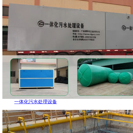
一体化污水处理设备