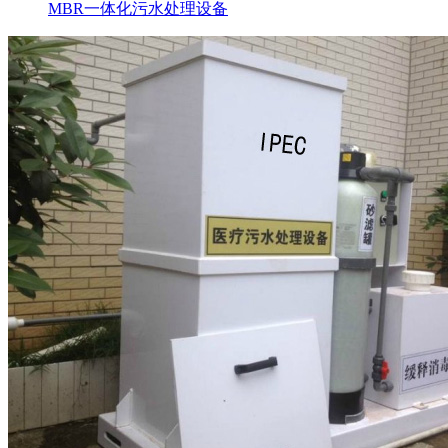
MBR一体化污水处理设备