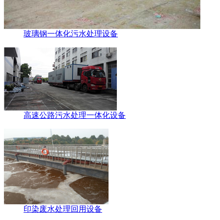
玻璃钢一体化污水处理设备
高速公路污水处理一体化设备
印染废水处理回用设备