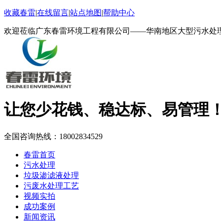
收藏春雷
|
在线留言
|
站点地图
|
帮助中心
欢迎莅临广东春雷环境工程有限公司——华南地区大型污水处
让您少花钱、稳达标、易管理
全国咨询热线：
18002834529
春雷首页
污水处理
垃圾渗滤液处理
污废水处理工艺
视频实拍
成功案例
新闻资讯