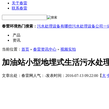
关于春雷
联系春雷
春雷环境热门搜索：
污水处理设备有哪些
污水处理设备公司
一
产品
资讯
当前位置：
首页
»
春雷资讯中心
»
视频实拍
加油站小型地埋式生活污水处
文章出处：春雷网
人气：
-
发表时间：2016-07-13 09:22:00【
大