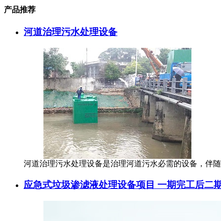
产品推荐
河道治理污水处理设备
河道治理污水处理设备是治理河道污水必需的设备，伴随
应急式垃圾渗滤液处理设备项目 一期完工后二