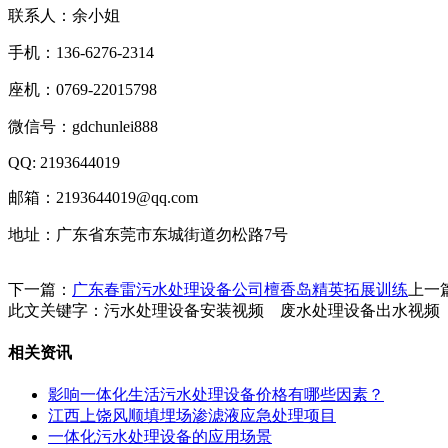
联系人：余小姐
手机：136-6276-2314
座机：0769-22015798
微信号：gdchunlei888
QQ: 2193644019
邮箱：2193644019@qq.com
地址：广东省东莞市东城街道勿松路7号
下一篇：
广东春雷污水处理设备公司檀香岛精英拓展训练
上一
此文关键字：
污水处理设备安装视频 废水处理设备出水视频
相关资讯
影响一体化生活污水处理设备价格有哪些因素？
江西上饶风顺填埋场渗滤液应急处理项目
一体化污水处理设备的应用场景