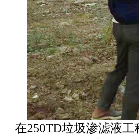
在250TD垃圾渗滤液